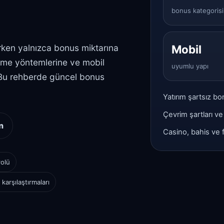
bonus kategorisi
ken yalnızca bonus miktarına
Mobil
ödeme yöntemlerine ve mobil
uyumlu yapı
. Bu rehberde güncel bonus
Yatırım şartsız bo
Çevrim şartları ve 
n
Casino, bahis ve fr
rolü
arşılaştırmaları