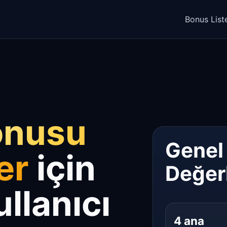
Bonus List
onusu
Genel
er
için
Değer
llanıcı
4 ana