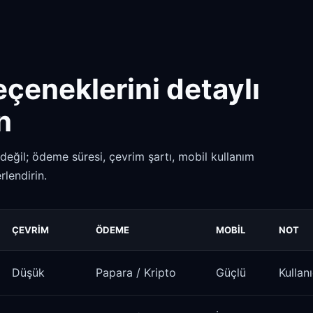
eneklerini detaylı
n
eğil; ödeme süresi, çevrim şartı, mobil kullanım
rlendirin.
ÇEVRIM
ÖDEME
MOBIL
NOT
Düşük
Papara / Kripto
Güçlü
Kullan