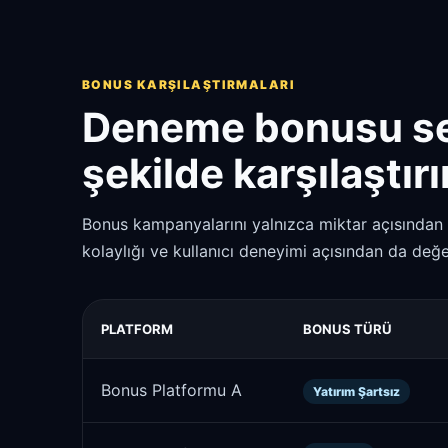
BONUS KARŞILAŞTIRMALARI
Deneme bonusu seç
şekilde karşılaştırı
Bonus kampanyalarını yalnızca miktar açısından d
kolaylığı ve kullanıcı deneyimi açısından da değe
PLATFORM
BONUS TÜRÜ
Bonus Platformu A
Yatırım Şartsız