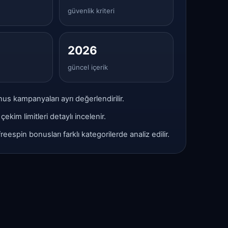
güvenlik kriteri
2026
güncel içerik
nus kampanyaları ayrı değerlendirilir.
çekim limitleri detaylı incelenir.
eespin bonusları farklı kategorilerde analiz edilir.