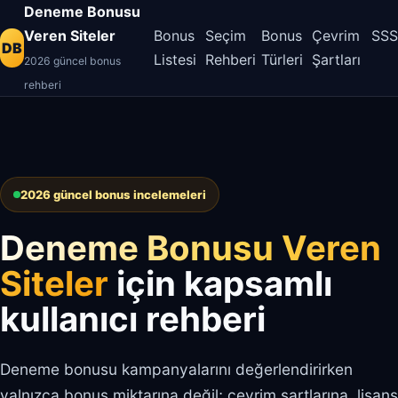
Deneme Bonusu
Veren Siteler
Bonus
Seçim
Bonus
Çevrim
SSS
DB
Listesi
Rehberi
Türleri
Şartları
2026 güncel bonus
rehberi
2026 güncel bonus incelemeleri
Deneme Bonusu Veren
Siteler
için kapsamlı
kullanıcı rehberi
Deneme bonusu kampanyalarını değerlendirirken
yalnızca bonus miktarına değil; çevrim şartlarına, lisans