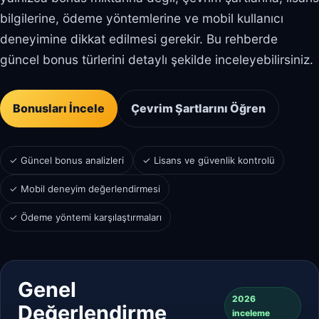
bilgilerine, ödeme yöntemlerine ve mobil kullanıcı
deneyimine dikkat edilmesi gerekir. Bu rehberde
güncel bonus türlerini detaylı şekilde inceleyebilirsiniz.
Bonusları İncele
Çevrim Şartlarını Öğren
✓ Güncel bonus analizleri
✓ Lisans ve güvenlik kontrolü
✓ Mobil deneyim değerlendirmesi
✓ Ödeme yöntemi karşılaştırmaları
Genel
2026
Değerlendirme
inceleme