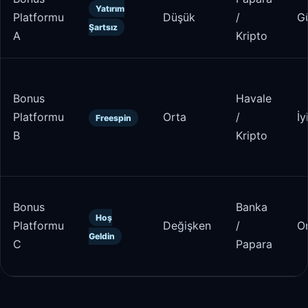
Yatırım
Platformu
Düşük
/
G
Şartsız
A
Kripto
Bonus
Havale
Platformu
Orta
/
İy
Freespin
B
Kripto
Bonus
Banka
Hoş
Platformu
Değişken
/
O
Geldin
C
Papara