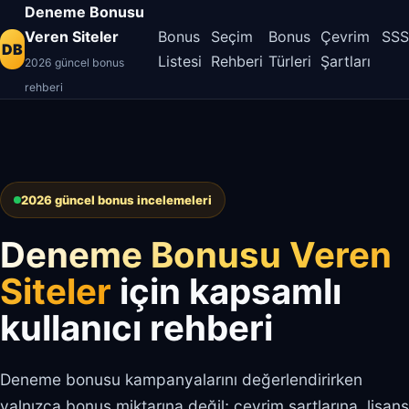
Deneme Bonusu
Veren Siteler
Bonus
Seçim
Bonus
Çevrim
SSS
DB
Listesi
Rehberi
Türleri
Şartları
2026 güncel bonus
rehberi
2026 güncel bonus incelemeleri
Deneme Bonusu Veren
Siteler
için kapsamlı
kullanıcı rehberi
Deneme bonusu kampanyalarını değerlendirirken
yalnızca bonus miktarına değil; çevrim şartlarına, lisans