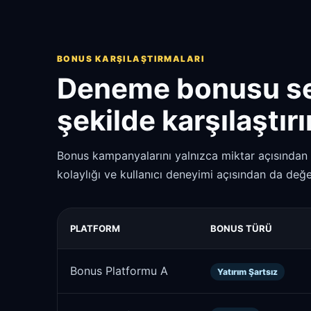
BONUS KARŞILAŞTIRMALARI
Deneme bonusu seç
şekilde karşılaştırı
Bonus kampanyalarını yalnızca miktar açısından d
kolaylığı ve kullanıcı deneyimi açısından da değe
PLATFORM
BONUS TÜRÜ
Bonus Platformu A
Yatırım Şartsız