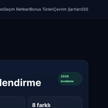
esi
Seçim Rehberi
Bonus Türleri
Çevrim Şartları
SSS
2026
lendirme
inceleme
8 farklı