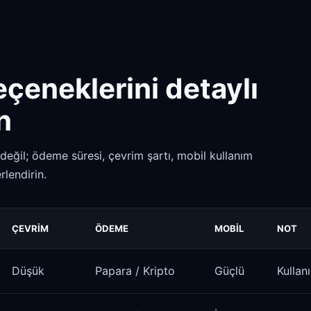
eneklerini detaylı
n
eğil; ödeme süresi, çevrim şartı, mobil kullanım
rlendirin.
ÇEVRIM
ÖDEME
MOBIL
NOT
Düşük
Papara / Kripto
Güçlü
Kullan