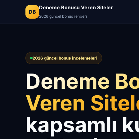
Deneme Bonusu Veren Siteler
DB
2026 güncel bonus rehberi
2026 güncel bonus incelemeleri
Deneme B
Veren Sitel
kapsamlı ku