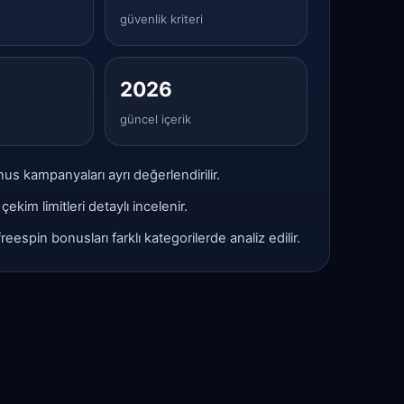
güvenlik kriteri
2026
güncel içerik
nus kampanyaları ayrı değerlendirilir.
çekim limitleri detaylı incelenir.
eespin bonusları farklı kategorilerde analiz edilir.