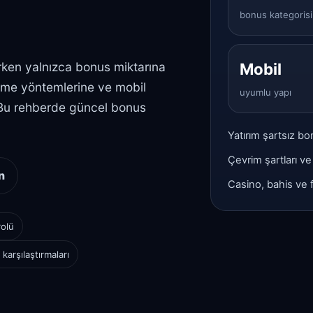
bonus kategorisi
ken yalnızca bonus miktarına
Mobil
ödeme yöntemlerine ve mobil
uyumlu yapı
. Bu rehberde güncel bonus
Yatırım şartsız bo
Çevrim şartları ve 
n
Casino, bahis ve fr
rolü
arşılaştırmaları