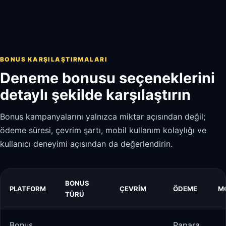
BONUS KARŞILAŞTIRMALARI
Deneme bonusu seçeneklerini
detaylı şekilde karşılaştırın
Bonus kampanyalarını yalnızca miktar açısından değil;
ödeme süresi, çevrim şartı, mobil kullanım kolaylığı ve
kullanıcı deneyimi açısından da değerlendirin.
BONUS
PLATFORM
ÇEVRIM
ÖDEME
M
TÜRÜ
Bonus
Papara